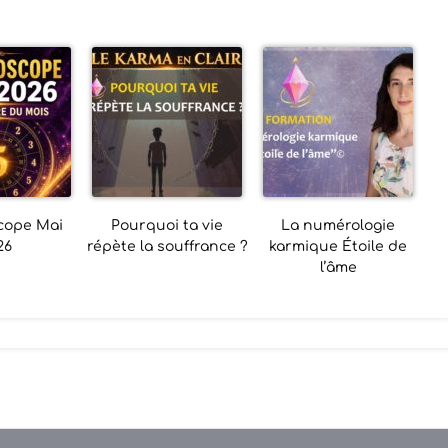
cope Mai
Pourquoi ta vie
La numérologie
26
répète la souffrance ?
karmique Étoile de
l’âme