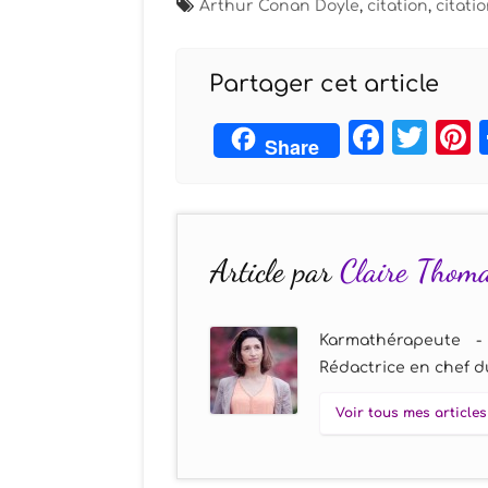
Arthur Conan Doyle
,
citation
,
citati
Partager cet article
Face
Twi
Share
Article par
Claire Thom
Karmathérapeute -
Rédactrice en chef du
Voir tous mes articles