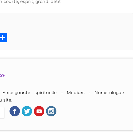
on courte
,
esprit
,
grand
,
petit
book
tter
Pinterest
Partager
as
 Enseignante spirituelle - Medium - Numerologue
 site.