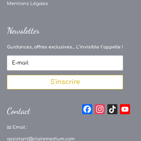
Mentions Légales
Newsletter
Guidances, offres exclusives... L’invisible t’appelle !
S'inscrire
F
In
Ti
Y
Contact
a
st
k
o
c
a
T
u
📧
Email :
e
g
o
T
assistant@clairemedium.com