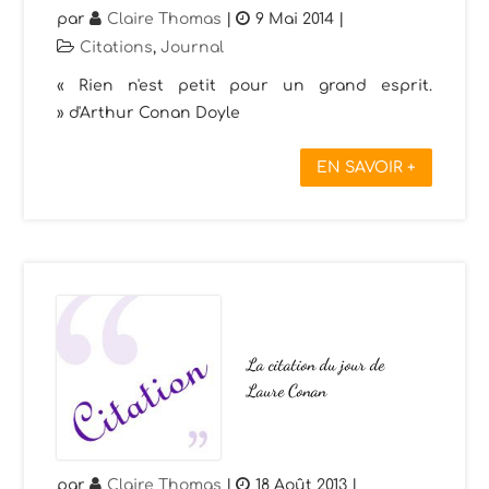
par
Claire Thomas
|
9 Mai 2014
|
Citations
,
Journal
« Rien n'est petit pour un grand esprit.
» d'Arthur Conan Doyle
EN SAVOIR +
La citation du jour de
Laure Conan
par
Claire Thomas
|
18 Août 2013
|