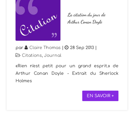
La citation du jour de
Arthur Conan Doyle
par
Claire Thomas
|
28 Sep 2013
|
Citations
,
Journal
«Rien n'est petit pour un grand esprit.» de
Arthur Conan Doyle - Extrait du Sherlock
Holmes
EN SAVOIR +