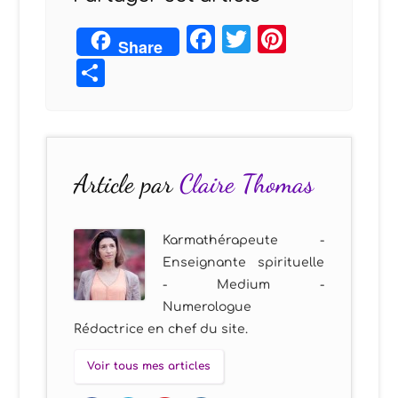
Facebook
Twitter
Pintere
Share
Partager
Article par
Claire Thomas
Karmathérapeute -
Enseignante spirituelle
- Medium -
Numerologue
Rédactrice en chef du site.
Voir tous mes articles