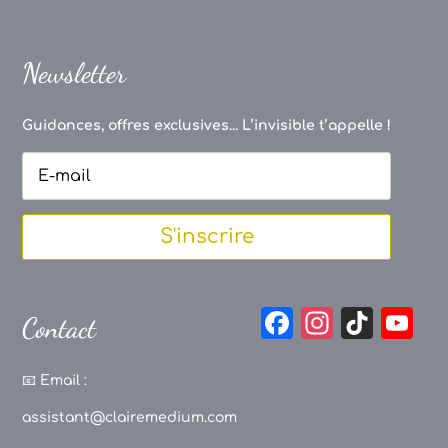
Newsletter
Guidances, offres exclusives... L’invisible t’appelle !
S'inscrire
F
In
Ti
Y
Contact
a
st
k
o
c
a
T
u
📧
Email :
e
g
o
T
assistant@clairemedium.com