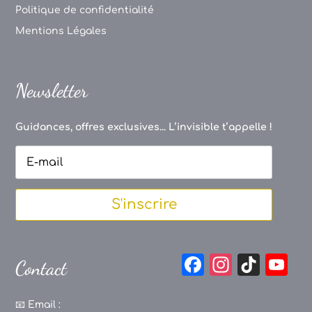
Politique de confidentialité
Mentions Légales
Newsletter
Guidances, offres exclusives... L’invisible t’appelle !
S'inscrire
F
In
Ti
Y
Contact
a
st
k
o
c
a
T
u
📧
Email :