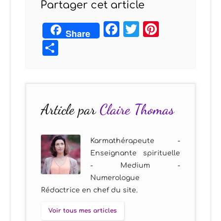
Partager cet article
Facebook
Twitter
Pintere
Share
Partager
Article par
Claire Thomas
Karmathérapeute -
Enseignante spirituelle
- Medium -
Numerologue
Rédactrice en chef du site.
Voir tous mes articles