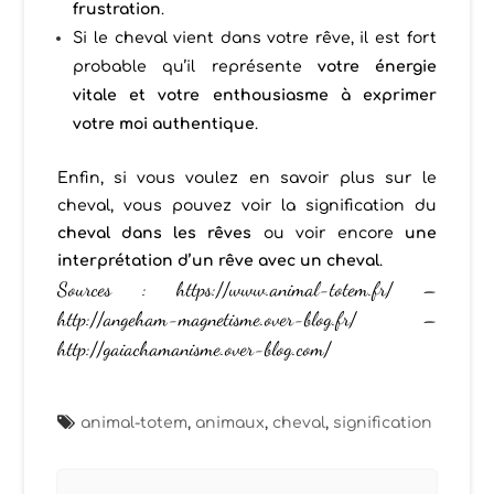
frustration
.
Si le cheval vient dans votre rêve, il est fort
probable qu’il représente
votre énergie
vitale et votre enthousiasme à exprimer
votre moi authentique
.
Enfin, si vous voulez en savoir plus sur le
cheval, vous pouvez voir la signification du
cheval dans les rêves
ou voir encore
une
interprétation d’un rêve avec un cheva
l
.
Sources :
https://www.animal-totem.fr/
–
http://angeham-magnetisme.over-blog.fr/
–
http://gaiachamanisme.over-blog.com/
animal-totem
,
animaux
,
cheval
,
signification