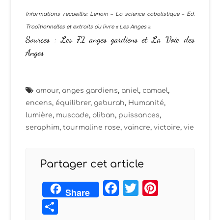
Informations recueillis: Lenain – La science c
abalistique – Ed.
Traditionnelles et extraits du livre « Les Anges ».
Sources :
Les 72 anges gardiens
et
La Voie des
Anges
amour
,
anges gardiens
,
aniel
,
camael
,
encens
,
équilibrer
,
geburah
,
Humanité
,
lumière
,
muscade
,
oliban
,
puissances
,
seraphim
,
tourmaline rose
,
vaincre
,
victoire
,
vie
Partager cet article
Facebook
Twitter
Pintere
Share
Partager