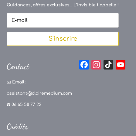
Guidances, offres exclusives... L’invisible t’appelle !
S'inscrire
F
In
Ti
Y
Contact
a
st
k
o
c
a
T
u
📧
Email :
e
g
o
T
assistant@clairemedium.com
b
r
k
u
☎️ 06 65 58 77 22
o
a
b
o
m
e
Crédits
k
C