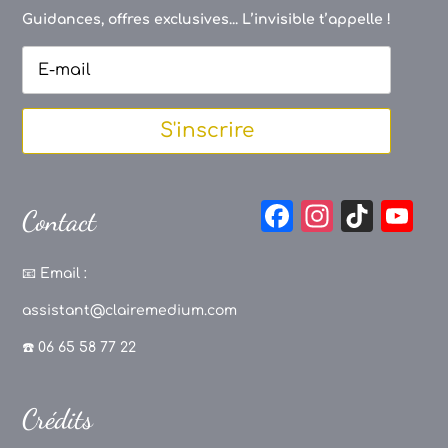
Guidances, offres exclusives... L’invisible t’appelle !
S'inscrire
F
In
Ti
Y
Contact
a
st
k
o
c
a
T
u
📧
Email :
e
g
o
T
assistant@clairemedium.com
b
r
k
u
☎️ 06 65 58 77 22
o
a
b
o
m
e
Crédits
k
C