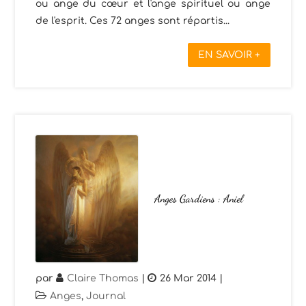
ou ange du cœur et l'ange spirituel ou ange
de l'esprit. Ces 72 anges sont répartis...
EN SAVOIR +
Anges Gardiens : Aniel
par
Claire Thomas
|
26 Mar 2014
|
Anges
,
Journal