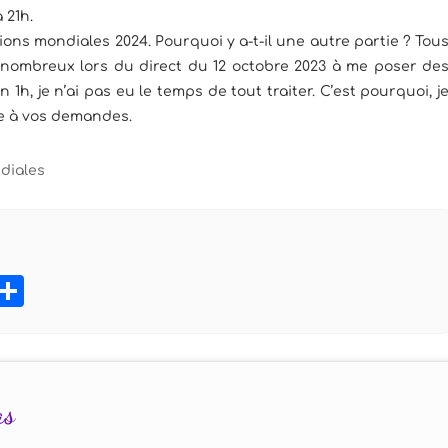
 21h.
ions mondiales 2024. Pourquoi y a-t-il une autre partie ? Tou
nombreux lors du direct du 12 octobre 2023 à me poser de
1h, je n’ai pas eu le temps de tout traiter. C’est pourquoi, j
re à vos demandes.
diales
book
tter
Pinterest
Partager
as