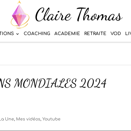
TIONS
COACHING
ACADEMIE
RETRAITE
VOD
LI
NS MONDIALES 2024
La Une
,
Mes vidéos
,
Youtube