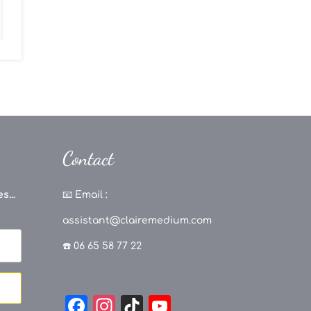
Contact
s...
📧
Email :
assistant@clairemedium.com
☎️ 06 65 58 77 22
F
In
Ti
Y