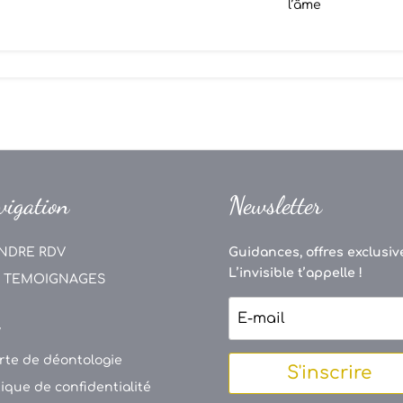
l’âme
vigation
Newsletter
NDRE RDV
Guidances, offres exclusive
L’invisible t’appelle !
 TEMOIGNAGES
V
rte de déontologie
S'inscrire
tique de confidentialité