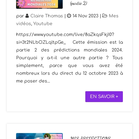
(partie 2)
par
Claire Thomas
|
14 Nov 2023
|
Mes
vidéos
,
Youtube
https://www.youtube.com/live/8aZkqsFkjI0?
si=3t2NLbOZLqltpGe_ Cette émission est la
partie 2 des prédictions mondiales 2024.
Pourquoi y a-t-il une autre partie ? Tous
simplement, parce que vous avez été
nombreux lors du direct du 12 octobre 2023 à
me poser des...
EN SAVOIR +
MES PREDICTIONS