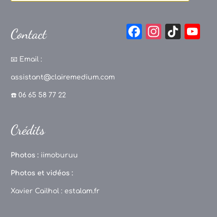
F
In
Ti
Y
Contact
a
st
k
o
c
a
T
u
📧
Email :
e
g
o
T
assistant@clairemedium.com
b
r
k
u
☎️ 06 65 58 77 22
o
a
b
o
m
e
Crédits
k
C
h
Photos :
iimoburuu
a
Photos et vidéos :
n
Xavier Cailhol :
estalam.fr
n