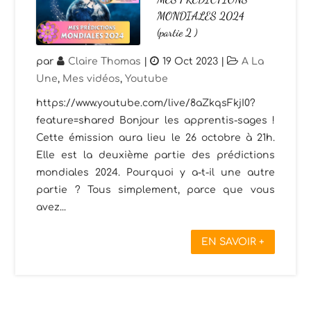
MONDIALES 2024
(partie 2 )
par
Claire Thomas
|
19 Oct 2023
|
A La
Une
,
Mes vidéos
,
Youtube
https://www.youtube.com/live/8aZkqsFkjI0?
feature=shared Bonjour les apprentis-sages !
Cette émission aura lieu le 26 octobre à 21h.
Elle est la deuxième partie des prédictions
mondiales 2024. Pourquoi y a-t-il une autre
partie ? Tous simplement, parce que vous
avez...
EN SAVOIR +