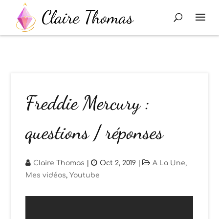
Freddie Mercury :
questions / réponses
Claire Thomas
|
Oct 2, 2019
|
A La Une
,
Mes vidéos
,
Youtube