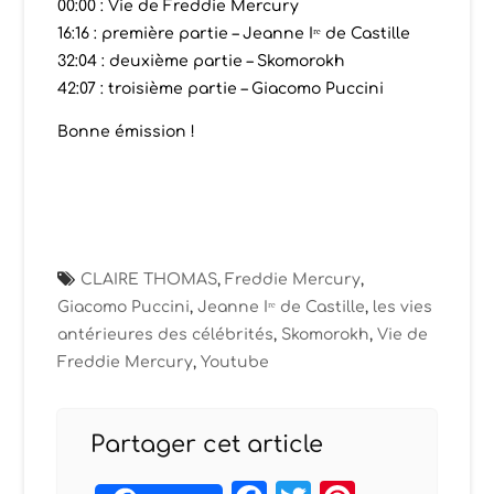
00:00 : Vie de Freddie Mercury
16:16 : première partie – Jeanne Iʳᵉ de Castille
32:04 : deuxième partie – Skomorokh
42:07 : troisième partie – Giacomo Puccini
Bonne émission !
CLAIRE THOMAS
,
Freddie Mercury
,
Giacomo Puccini
,
Jeanne Iʳᵉ de Castille
,
les vies
antérieures des célébrités
,
Skomorokh
,
Vie de
Freddie Mercury
,
Youtube
Partager cet article