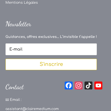
Mentions Légales
Newsletter
Guidances, offres exclusives... L’invisible t’appelle !
S'inscrire
F
In
Ti
Y
Contact
a
st
k
o
c
a
T
u
📧
Email :
e
g
o
T
assistant@clairemedium.com