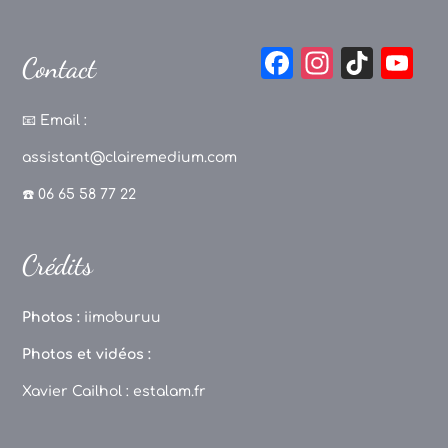
F
In
Ti
Y
Contact
a
st
k
o
c
a
T
u
📧
Email :
e
g
o
T
assistant@clairemedium.com
b
r
k
u
☎️ 06 65 58 77 22
o
a
b
o
m
e
Crédits
k
C
h
Photos :
iimoburuu
a
Photos et vidéos :
n
Xavier Cailhol :
estalam.fr
n
el