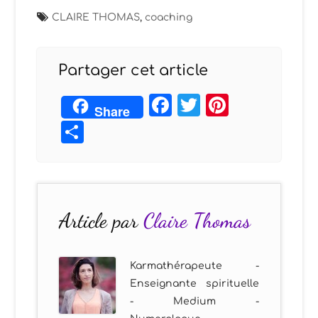
CLAIRE THOMAS
,
coaching
Partager cet article
Facebook
Twitter
Pintere
Share
Partager
Article par
Claire Thomas
Karmathérapeute -
Enseignante spirituelle
- Medium -