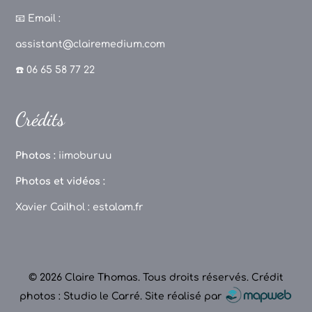
a
st
k
o
c
a
T
u
📧
Email :
e
g
o
T
assistant@clairemedium.com
b
r
k
u
☎️ 06 65 58 77 22
o
a
b
o
m
e
Crédits
k
C
h
Photos :
iimoburuu
a
Photos et vidéos :
n
Xavier Cailhol :
estalam.fr
n
el
© 2026 Claire Thomas. Tous droits réservés.
Crédit
photos : Studio le Carré
.
Site réalisé par