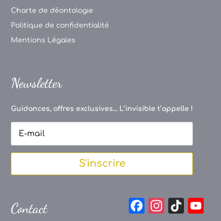
Charte de déontologie
Politique de confidentialité
Mentions Légales
Newsletter
Guidances, offres exclusives... L’invisible t’appelle !
S'inscrire
F
In
Ti
Y
Contact