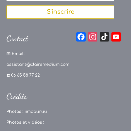
S'inscrire
F
In
Ti
Y
Contact
a
st
k
o
c
a
T
u
📧
Email :
e
g
o
T
assistant@clairemedium.com
b
r
k
u
☎️ 06 65 58 77 22
o
a
b
o
m
e
Crédits
k
C
h
Photos :
iimoburuu
a
Photos et vidéos :
n