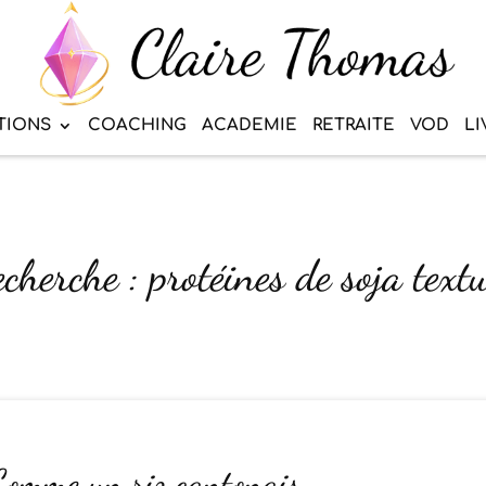
TIONS
COACHING
ACADEMIE
RETRAITE
VOD
LI
cherche : protéines de soja text
 Comme un riz cantonais