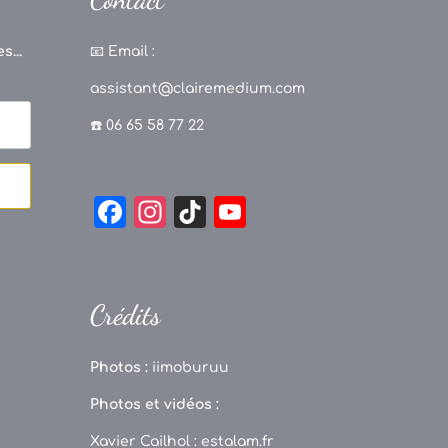
s...
📧
Email :
assistant@clairemedium.com
☎️ 06 65 58 77 22
F
In
Ti
Y
a
st
k
o
c
a
T
u
e
g
o
T
Crédits
b
r
k
u
o
a
b
Photos :
iimoburuu
o
m
e
Photos et vidéos :
k
C
Xavier Cailhol :
estalam.fr