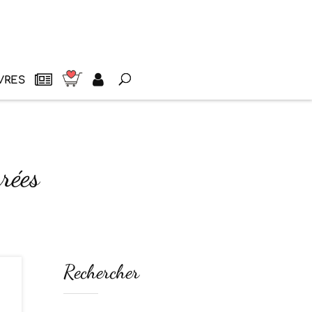
VRES
urées
Rechercher