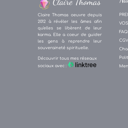
PRE
Claire Thomas oeuvre depuis
2012 à révéler les âmes afin
VOS
qu'elles se libèrent de leur
FAQ
karma. Elle a coeur de guider
CG
les gens à reprendre leur
souveraineté spirituelle.
Cha
Poli
Découvrir tous mes réseaux
sociaux avec :
Men