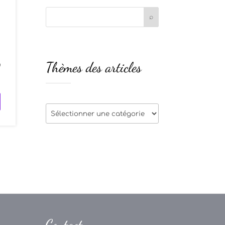
)
Thèmes des articles
a
Thèmes
des
articles
Contact