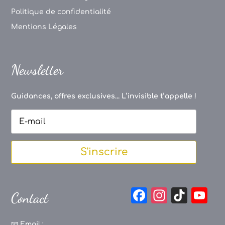
Politique de confidentialité
Mentions Légales
Newsletter
Guidances, offres exclusives... L’invisible t’appelle !
S'inscrire
F
In
Ti
Y
Contact
a
st
k
o
📧
Email :