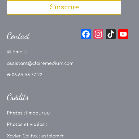
S'inscrire
F
In
Ti
Y
Contact
a
st
k
o
c
a
T
u
📧
Email :
e
g
o
T
assistant@clairemedium.com
b
r
k
u
☎️ 06 65 58 77 22
o
a
b
o
m
e
Crédits
k
C
h
Photos :
iimoburuu
a
Photos et vidéos :
n
Xavier Cailhol :
estalam.fr