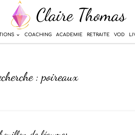
TIONS
COACHING
ACADEMIE
RETRAITE
VOD
LI
echerche : poireaux
 bouillon de légumes