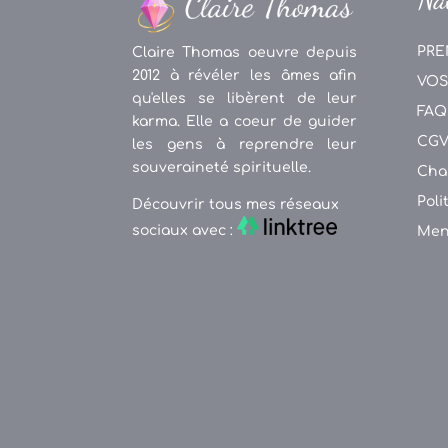
PRE
Claire Thomas oeuvre depuis
2012 à révéler les âmes afin
VOS
qu'elles se libèrent de leur
FAQ
karma. Elle a coeur de guider
CG
les gens à reprendre leur
souveraineté spirituelle.
Cha
Poli
Découvrir tous mes réseaux
sociaux avec :
Men