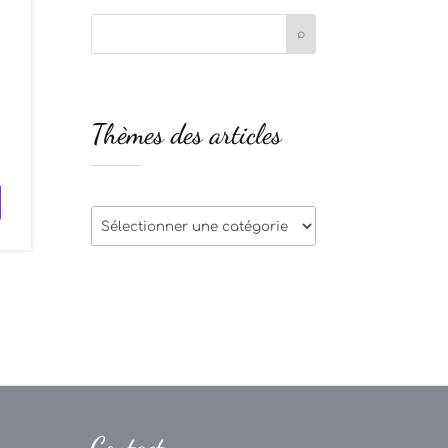
e
Thèmes des articles
t
Thèmes
des
articles
Contact