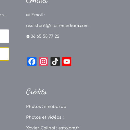
s...
📧
Email :
assistant@clairemedium.com
☎️ 06 65 58 77 22
F
In
Ti
Y
a
st
k
o
c
a
T
u
e
g
o
T
Crédits
b
r
k
u
o
a
b
Photos :
iimoburuu
o
m
e
Photos et vidéos :
k
C
Xavier Cailhol :
estalam.fr