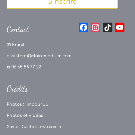
S'inscrire
F
In
Ti
Y
Contact
a
st
k
o
c
a
T
u
📧
Email :
e
g
o
T
assistant@clairemedium.com
b
r
k
u
☎️ 06 65 58 77 22
o
a
b
o
m
e
Crédits
k
C
h
Photos :
iimoburuu
a
Photos et vidéos :
n
Xavier Cailhol :
estalam.fr
n