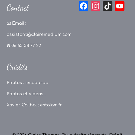
F
In
Ti
Y
Contact
a
st
k
o
c
a
T
u
📧
Email :
e
g
o
T
assistant@clairemedium.com
b
r
k
u
☎️ 06 65 58 77 22
o
a
b
o
m
e
Crédits
k
C
h
Photos :
iimoburuu
a
Photos et vidéos :
n
Xavier Cailhol :
estalam.fr
n
el