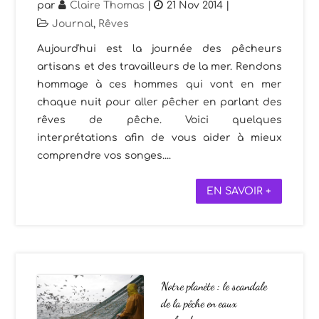
par
Claire Thomas
|
21 Nov 2014
|
Journal
,
Rêves
Aujourd'hui est la journée des pêcheurs
artisans et des travailleurs de la mer. Rendons
hommage à ces hommes qui vont en mer
chaque nuit pour aller pêcher en parlant des
rêves de pêche. Voici quelques
interprétations afin de vous aider à mieux
comprendre vos songes....
EN SAVOIR +
Notre planète : le scandale
de la pêche en eaux