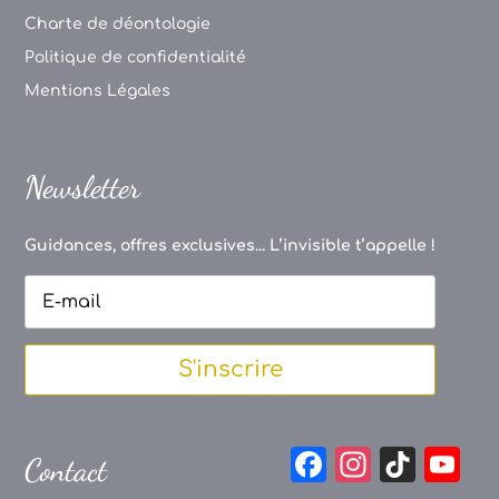
Charte de déontologie
Politique de confidentialité
Mentions Légales
Newsletter
Guidances, offres exclusives... L’invisible t’appelle !
S'inscrire
F
In
Ti
Y
Contact