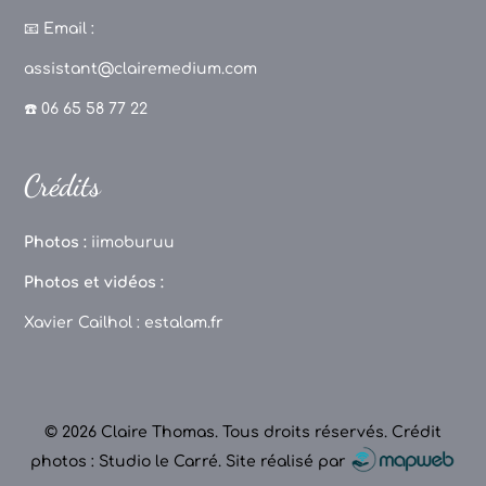
a
st
k
o
c
a
T
u
📧
Email :
e
g
o
T
assistant@clairemedium.com
b
r
k
u
☎️ 06 65 58 77 22
o
a
b
o
m
e
Crédits
k
C
h
Photos :
iimoburuu
a
Photos et vidéos :
n
Xavier Cailhol :
estalam.fr
n
el
© 2026 Claire Thomas. Tous droits réservés.
Crédit
photos : Studio le Carré
.
Site réalisé par