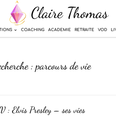
TIONS
COACHING
ACADEMIE
RETRAITE
VOD
LI
echerche : parcours de vie
: Elvis Presley – ses vies