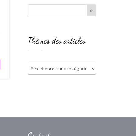
?
Thèmes des articles
s
Thèmes
des
articles
Contact