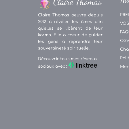
PRE
Claire Thomas oeuvre depuis
2012 à révéler les âmes afin
VOS
qu'elles se libèrent de leur
FAQ
karma. Elle a coeur de guider
CG
les gens à reprendre leur
souveraineté spirituelle.
Cha
Poli
Découvrir tous mes réseaux
sociaux avec :
Men