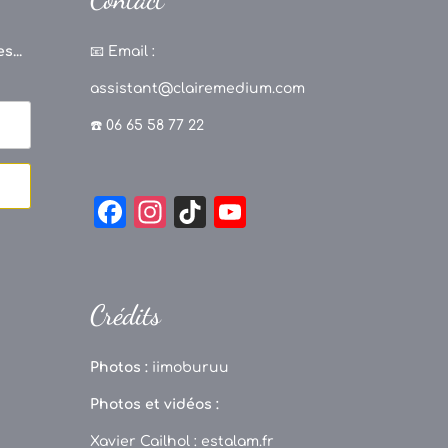
s...
📧
Email :
assistant@clairemedium.com
☎️ 06 65 58 77 22
F
In
Ti
Y
a
st
k
o
c
a
T
u
e
g
o
T
Crédits
b
r
k
u
o
a
b
Photos :
iimoburuu
o
m
e
Photos et vidéos :
k
C
Xavier Cailhol :
estalam.fr