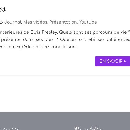
es
Journal
,
Mes vidéos
,
Présentation
,
Youtube
térieures de Elvis Presley. Quels sont ses parcours de vie 
nt présente dans ses vies ? Quelles ont été ses différente
era son expérience personnelle sur...
EN SAVOIR +
vigation
Newsletter