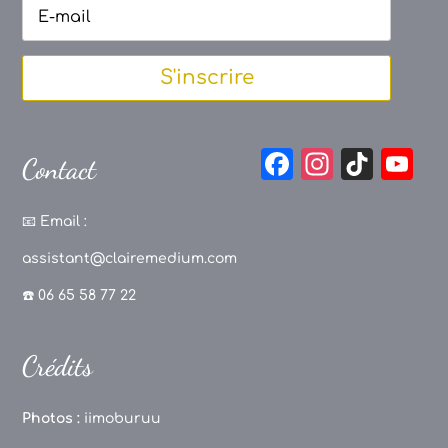
S'inscrire
F
In
Ti
Y
Contact
a
st
k
o
c
a
T
u
📧
Email :
e
g
o
T
assistant@clairemedium.com
b
r
k
u
☎️ 06 65 58 77 22
o
a
b
o
m
e
Crédits
k
C
h
Photos :
iimoburuu