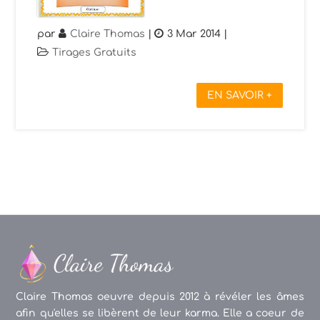
par
Claire Thomas
|
3 Mar 2014
|
Tirages Gratuits
EN SAVOIR +
Claire Thomas oeuvre depuis 2012 à révéler les âmes
afin qu'elles se libèrent de leur karma. Elle a coeur de