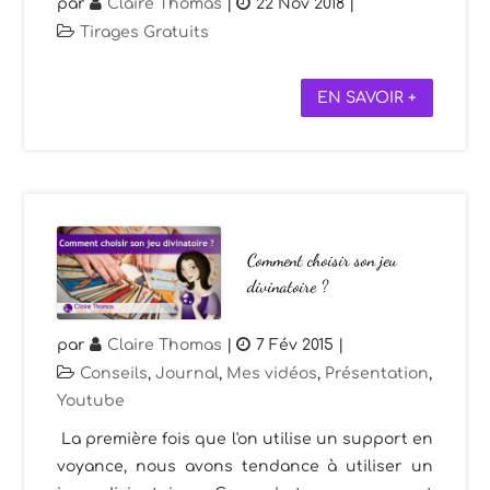
par
Claire Thomas
|
22 Nov 2018
|
Tirages Gratuits
EN SAVOIR +
Comment choisir son jeu
divinatoire ?
par
Claire Thomas
|
7 Fév 2015
|
Conseils
,
Journal
,
Mes vidéos
,
Présentation
,
Youtube
La première fois que l'on utilise un support en
voyance, nous avons tendance à utiliser un