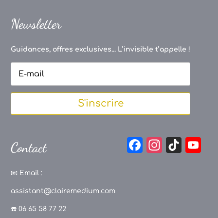
Newsletter
Guidances, offres exclusives... L’invisible t’appelle !
S'inscrire
F
In
Ti
Y
Contact
a
st
k
o
c
a
T
u
📧
Email :
e
g
o
T
assistant@clairemedium.com
b
r
k
u
☎️ 06 65 58 77 22