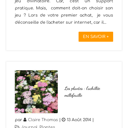
jeu divinatoire. Car, c'est un support
pratique. Mais, comment doit-on choisir son
jeu ? Lors de votre premier achat, je vous
déconseille de l'acheter sur internet, car il...
EN SAVOIR +
Les plantes : l’achillée
millefeuille
par
Claire Thomas
|
13 Août 2014
|
Journal
,
Plantes