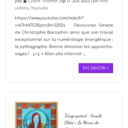
par
Claire Thomas
|
17 Juil 2023
|
Mes
vidéos
,
Youtube
https://www.youtube.com/watch?
v=kTnM7G1Bpnc&t=3202s Découvrez l'oracle
de Christophe Barrachin ainsi que son travail
exceptionnel sur la numérologie énergétique :
le pythagraphe. Bonne émission les apprentis-
sages ! ↓⭐↓ ⭐ Mon site internet :...
EN SAVOIR +
Tirage gratuit : l’oracle
Chloé « Le Miroir de