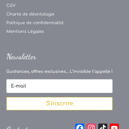
CGV
Charte de déontologie
Politique de confidentialité
Mentions Légales
Newsletter
Guidances, offres exclusives... L’invisible t’appelle !
S'inscrire
F
In
Ti
Y