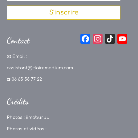
S'inscrire
F
In
Ti
Y
Contact
a
st
k
o
c
a
T
u
📧
Email :
e
g
o
T
assistant@clairemedium.com
b
r
k
u
☎️ 06 65 58 77 22
o
a
b
o
m
e
Crédits
k
C
h
Photos :
iimoburuu
a
Photos et vidéos :
n