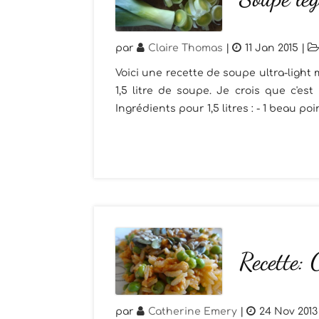
par
Claire Thomas
|
11 Jan 2015
|
Voici une recette de soupe ultra-light
1,5 litre de soupe. Je crois que c'es
Ingrédients pour 1,5 litres : - 1 beau poir
Recette:
par
Catherine Emery
|
24 Nov 2013