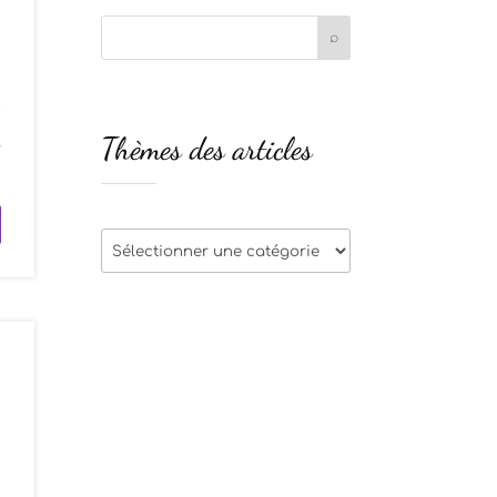
r
Thèmes des articles
.
Thèmes
des
articles