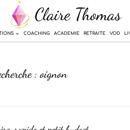
TIONS
COACHING
ACADEMIE
RETRAITE
VOD
LI
echerche : oignon
ère, rapide et petit budget