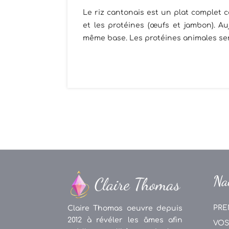
Le riz cantonais est un plat complet car
et les protéines (œufs et jambon). A
même base. Les protéines animales ser
Na
PRE
Claire Thomas oeuvre depuis
2012 à révéler les âmes afin
VOS