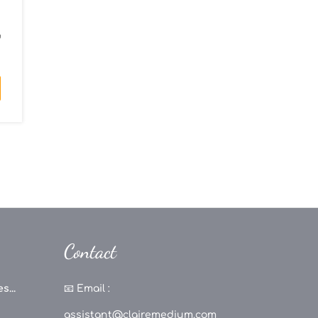
)
a
Contact
s...
📧
Email :
assistant@clairemedium.com