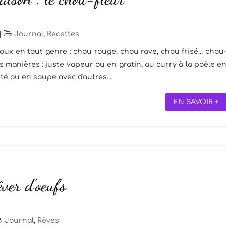
|
Journal
,
Recettes
x en tout genre : chou rouge, chou rave, chou frisé... chou
es manières : juste vapeur ou en gratin, au curry à la poêle e
té ou en soupe avec d'autres...
EN SAVOIR +
êver d’oeufs
Journal
,
Rêves