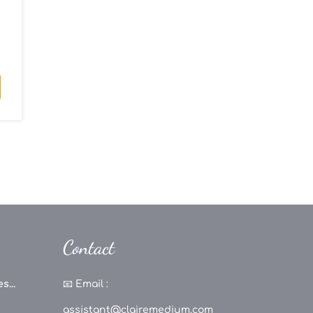
i
s
Contact
s...
📧
Email :
assistant@clairemedium.com