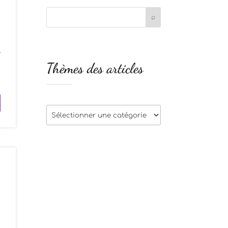
-
Thèmes des articles
n
Thèmes
des
articles