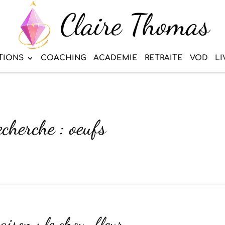
TIONS
COACHING
ACADEMIE
RETRAITE
VOD
LI
echerche : oeufs
saison : le chou-fleur