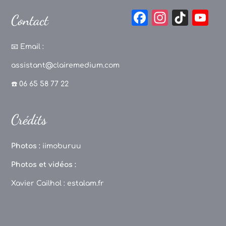
F
In
Ti
Y
Contact
a
st
k
o
c
a
T
u
📧
Email :
e
g
o
T
assistant@clairemedium.com
b
r
k
u
☎️ 06 65 58 77 22
o
a
b
o
m
e
Crédits
k
C
h
Photos :
iimoburuu
a
Photos et vidéos :
n
Xavier Cailhol :
estalam.fr
n
el