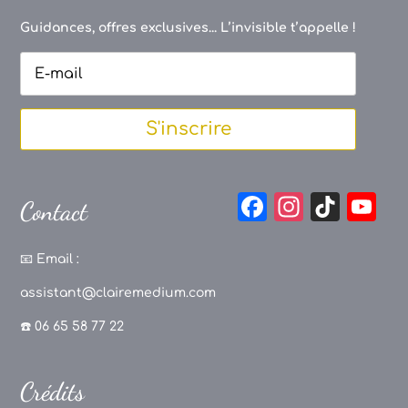
Guidances, offres exclusives... L’invisible t’appelle !
S'inscrire
F
In
Ti
Y
Contact
a
st
k
o
c
a
T
u
📧
Email :
e
g
o
T
assistant@clairemedium.com
b
r
k
u
☎️ 06 65 58 77 22
o
a
b
o
m
e
Crédits