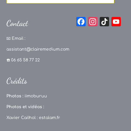
F
In
Ti
Y
Contact
a
st
k
o
c
a
T
u
📧
Email :
e
g
o
T
assistant@clairemedium.com
b
r
k
u
☎️ 06 65 58 77 22
o
a
b
o
m
e
Crédits
k
C
h
Photos :
iimoburuu
a
Photos et vidéos :
n
Xavier Cailhol :
estalam.fr
n