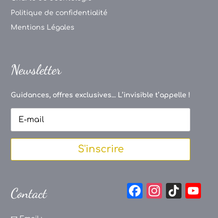
Politique de confidentialité
Mentions Légales
Newsletter
Guidances, offres exclusives... L’invisible t’appelle !
S'inscrire
F
In
Ti
Y
Contact
a
st
k
o