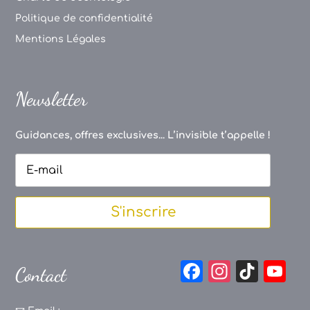
Politique de confidentialité
Mentions Légales
Newsletter
Guidances, offres exclusives... L’invisible t’appelle !
S'inscrire
F
In
Ti
Y
Contact
a
st
k
o