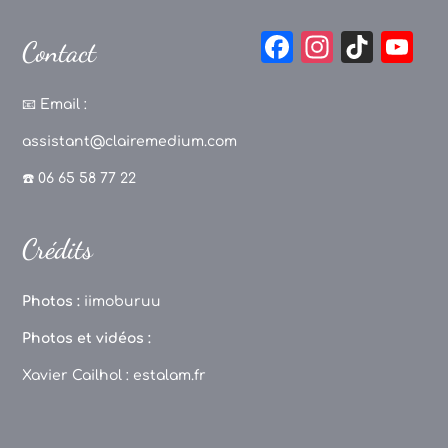
F
In
Ti
Y
Contact
a
st
k
o
c
a
T
u
📧
Email :
e
g
o
T
assistant@clairemedium.com
b
r
k
u
☎️ 06 65 58 77 22
o
a
b
o
m
e
Crédits
k
C
h
Photos :
iimoburuu
a
Photos et vidéos :
n
Xavier Cailhol :
estalam.fr
n
el