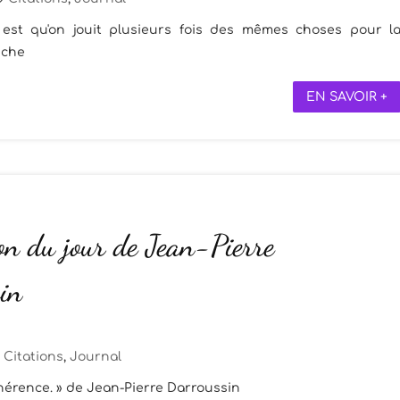
est qu'on jouit plusieurs fois des mêmes choses pour l
sche
EN SAVOIR +
on du jour de Jean-Pierre
in
Citations
,
Journal
cohérence. » de Jean-Pierre Darroussin