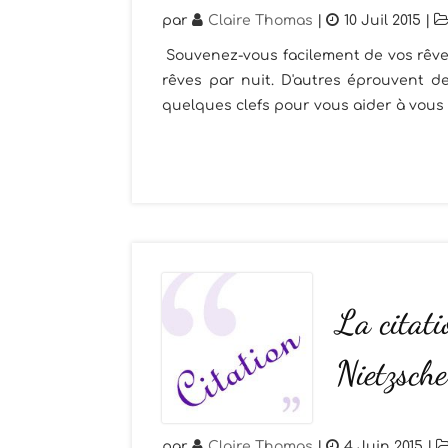
par
Claire Thomas
|
10 Juil 2015
|
Souvenez-vous facilement de vos rêves
rêves par nuit. D'autres éprouvent de 
quelques clefs pour vous aider à vous 
La citati
Nietzsche
par
Claire Thomas
|
4 Juin 2015
|