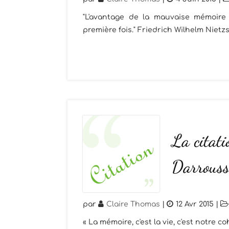
"L'avantage de la mauvaise mémoire 
première fois." Friedrich Wilhelm Nietz
La citati
Darrouss
par
Claire Thomas
|
12 Avr 2015
|
« La mémoire, c'est la vie, c'est notre 