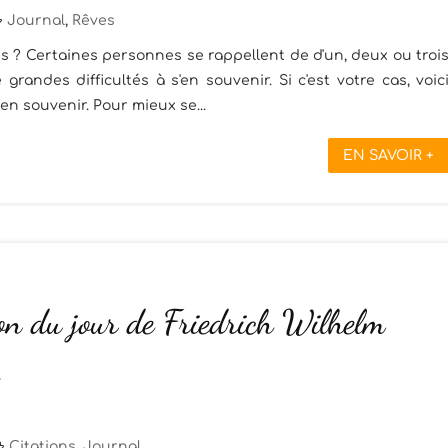
Journal
,
Rêves
 ? Certaines personnes se rappellent de d'un, deux ou troi
grandes difficultés à s'en souvenir. Si c'est votre cas, voic
en souvenir. Pour mieux se...
EN SAVOIR +
on du jour de Friedrich Wilhelm
Citations
,
Journal