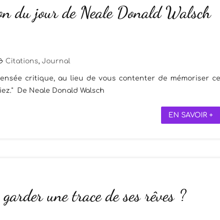
ion du jour de Neale Donald Walsch
Citations
,
Journal
 pensée critique, au lieu de vous contenter de mémoriser c
iez." De Neale Donald Walsch
EN SAVOIR +
garder une trace de ses rêves ?