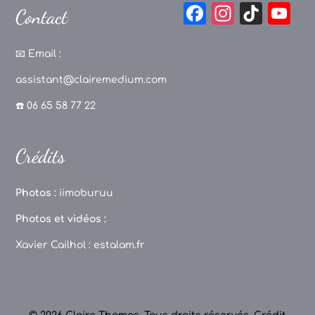
F
In
Ti
Y
Contact
a
st
k
o
c
a
T
u
📧
Email :
e
g
o
T
assistant@clairemedium.com
b
r
k
u
☎️ 06 65 58 77 22
o
a
b
o
m
e
Crédits
k
C
h
Photos :
iimoburuu
a
Photos et vidéos :
n
Xavier Cailhol :
estalam.fr
n
el