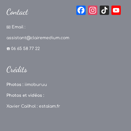
F
In
Ti
Y
Contact
a
st
k
o
c
a
T
u
📧
Email :
e
g
o
T
assistant@clairemedium.com
b
r
k
u
☎️ 06 65 58 77 22
o
a
b
o
m
e
Crédits
k
C
h
Photos :
iimoburuu
a
Photos et vidéos :
n
Xavier Cailhol :
estalam.fr
n
el