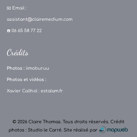
a
st
k
o
c
a
T
u
📧
Email :
e
g
o
T
assistant@clairemedium.com
b
r
k
u
☎️ 06 65 58 77 22
o
a
b
o
m
e
Crédits
k
C
h
Photos :
iimoburuu
a
Photos et vidéos :
n
Xavier Cailhol :
estalam.fr
n
el
© 2026 Claire Thomas. Tous droits réservés.
Crédit
photos : Studio le Carré
.
Site réalisé par