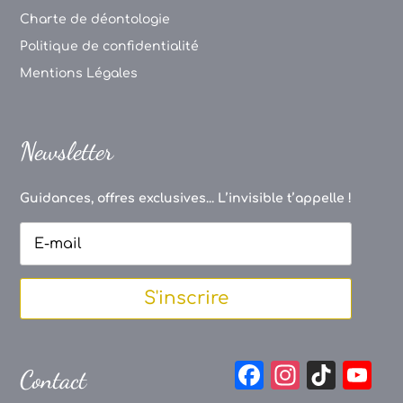
Charte de déontologie
Politique de confidentialité
Mentions Légales
Newsletter
Guidances, offres exclusives... L’invisible t’appelle !
S'inscrire
F
In
Ti
Y
Contact