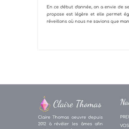
En ce début d'année, on a envie de se
propose est légère et elle permet éga
réveillons où nous ne savions que mange
Na
PRE
Claire Thomas oeuvre depuis
2012 à révéler les âmes afin
VOS