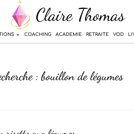
TIONS
COACHING
ACADEMIE
RETRAITE
VOD
LI
echerche : bouillon de légumes
 risotto aux légumes