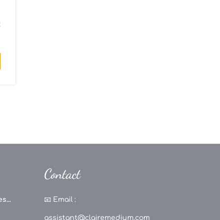
s
2
Contact
s...
📧
Email :
assistant@clairemedium.com