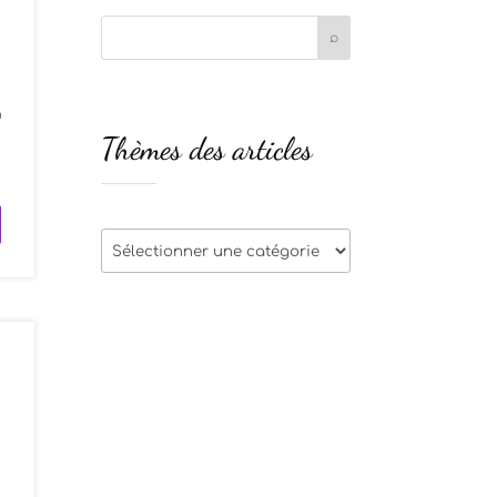
a
Thèmes des articles
s
Thèmes
des
articles