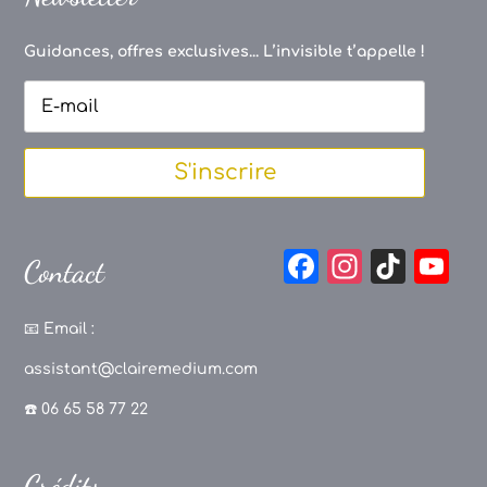
Guidances, offres exclusives... L’invisible t’appelle !
S'inscrire
F
In
Ti
Y
Contact
a
st
k
o
c
a
T
u
📧
Email :
e
g
o
T
assistant@clairemedium.com
b
r
k
u
☎️ 06 65 58 77 22
o
a
b
o
m
e
Crédits