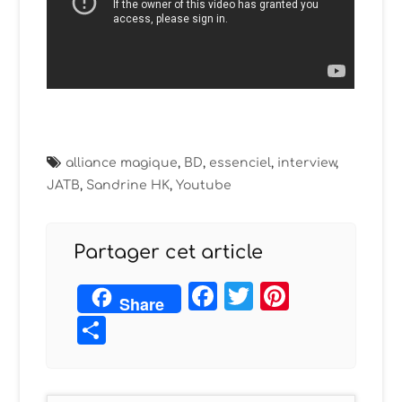
alliance magique
,
BD
,
essenciel
,
interview
,
JATB
,
Sandrine HK
,
Youtube
Partager cet article
Facebook
Twitter
Pintere
Share
Partager