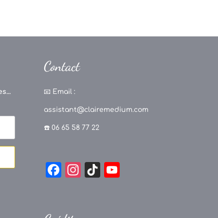
Contact
s...
📧
Email :
assistant@clairemedium.com
☎️ 06 65 58 77 22
F
In
Ti
Y
a
st
k
o
c
a
T
u
e
g
o
T