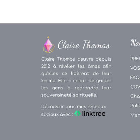
Na
PRE
Claire Thomas oeuvre depuis
2012 à révéler les âmes afin
VOS
qu'elles se libèrent de leur
FAQ
karma. Elle a coeur de guider
CG
les gens à reprendre leur
souveraineté spirituelle.
Cha
Poli
Découvrir tous mes réseaux
sociaux avec :
Men