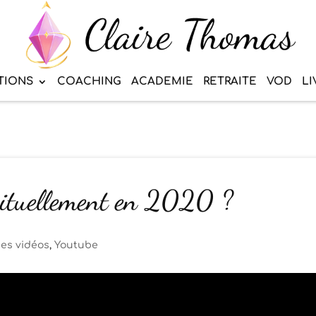
TIONS
COACHING
ACADEMIE
RETRAITE
VOD
LI
rituellement en 2020 ?
es vidéos
,
Youtube