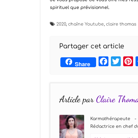
spirituel que prévisionnel.
2020
,
chaîne Youtube
,
claire thoma
Partager cet article
Face
Twi
Share
Article par
Claire Thom
Karmathérapeute -
Rédactrice en chef du