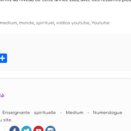
s medium
,
monde
,
spirituel
,
vidéos youtube
,
Youtube
book
tter
Pinterest
Partager
as
 Enseignante spirituelle - Medium - Numerologue
 site.