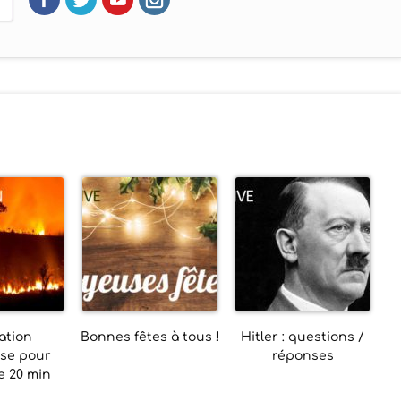
ation
Bonnes fêtes à tous !
Hitler : questions /
use pour
réponses
ie 20 min