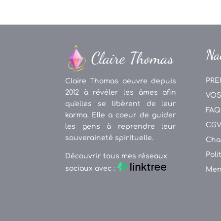
Na
PRE
Claire Thomas oeuvre depuis
2012 à révéler les âmes afin
VOS
qu'elles se libèrent de leur
FAQ
karma. Elle a coeur de guider
CG
les gens à reprendre leur
souveraineté spirituelle.
Cha
Poli
Découvrir tous mes réseaux
sociaux avec :
Men