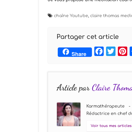
chaîne Youtube
,
claire thomas med
Partager cet article
Face
Twi
Share
Article par
Claire Thom
Karmathérapeute -
Rédactrice en chef du
Voir tous mes articles