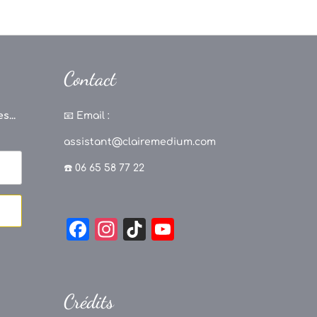
Contact
s...
📧
Email :
assistant@clairemedium.com
☎️ 06 65 58 77 22
F
In
Ti
Y
a
st
k
o
c
a
T
u
e
g
o
T
Crédits