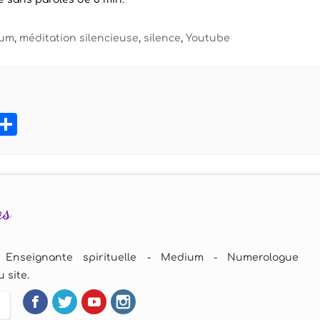
ium
,
méditation silencieuse
,
silence
,
Youtube
book
tter
Pinterest
Partager
as
 Enseignante spirituelle - Medium - Numerologue
 site.