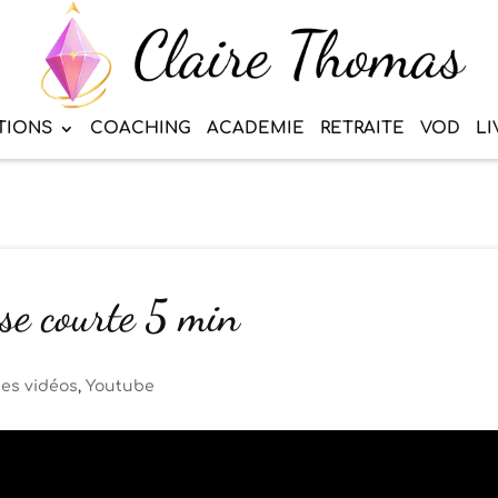
TIONS
COACHING
ACADEMIE
RETRAITE
VOD
LI
use courte 5 min
es vidéos
,
Youtube