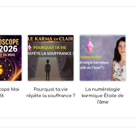
cope Mai
Pourquoi ta vie
La numérologie
26
répète la souffrance ?
karmique Étoile de
l’âme