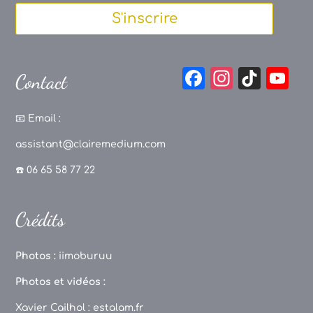
S'inscrire
F
In
Ti
Y
Contact
a
st
k
o
c
a
T
u
📧
Email :
e
g
o
T
assistant@clairemedium.com
b
r
k
u
☎️ 06 65 58 77 22
o
a
b
o
m
e
Crédits
k
C
h
Photos :
iimoburuu
a
Photos et vidéos :
n
Xavier Cailhol :
estalam.fr