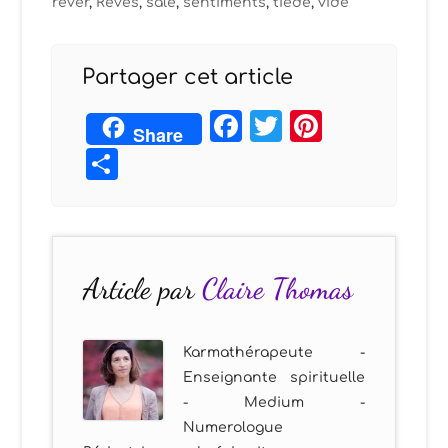
rêver
,
Rêves
,
sale
,
sentiments
,
tiède
,
vide
Partager cet article
Facebook
Twitter
Pintere
Share
Partager
Article par
Claire Thomas
Karmathérapeute -
Enseignante spirituelle
- Medium -
Numerologue