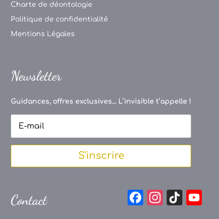
Charte de déontologie
Politique de confidentialité
Mentions Légales
Newsletter
Guidances, offres exclusives... L’invisible t’appelle !
S'inscrire
F
In
Ti
Y
Contact
a
st
k
o