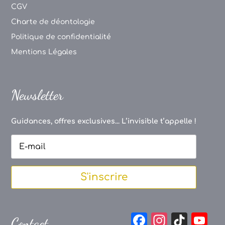
CGV
Charte de déontologie
Politique de confidentialité
Mentions Légales
Newsletter
Guidances, offres exclusives... L’invisible t’appelle !
S'inscrire
F
In
Ti
Y
Contact