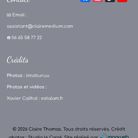
a
st
k
o
c
a
T
u
📧
Email :
e
g
o
T
assistant@clairemedium.com
b
r
k
u
☎️ 06 65 58 77 22
o
a
b
o
m
e
Crédits
k
C
h
Photos :
iimoburuu
a
Photos et vidéos :
n
Xavier Cailhol :
estalam.fr
n
el
© 2026 Claire Thomas. Tous droits réservés.
Crédit
photos : Studio le Carré
.
Site réalisé par