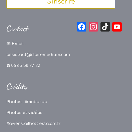
S'inscrire
F
In
Ti
Y
Contact
a
st
k
o
c
a
T
u
📧
Email :
e
g
o
T
assistant@clairemedium.com
b
r
k
u
☎️ 06 65 58 77 22
o
a
b
o
m
e
Crédits
k
C
h
Photos :
iimoburuu
a
Photos et vidéos :
n
Xavier Cailhol :
estalam.fr
n