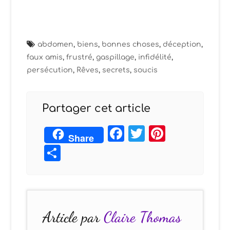
abdomen
,
biens
,
bonnes choses
,
déception
,
faux amis
,
frustré
,
gaspillage
,
infidélité
,
persécution
,
Rêves
,
secrets
,
soucis
Partager cet article
Facebook
Twitter
Pintere
Share
Partager
Article par
Claire Thomas