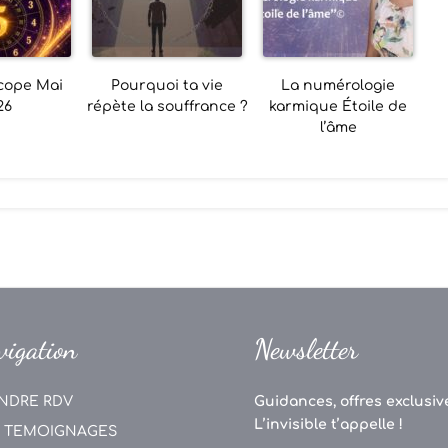
cope Mai
Pourquoi ta vie
La numérologie
26
répète la souffrance ?
karmique Étoile de
l’âme
vigation
Newsletter
NDRE RDV
Guidances, offres exclusive
L’invisible t’appelle !
 TEMOIGNAGES