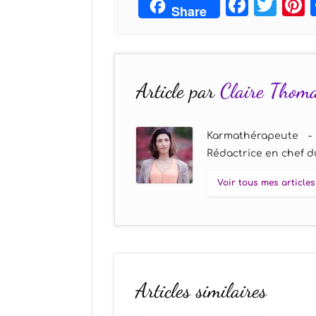
Face
Twi
Share
Article par
Claire Thom
Karmathérapeute -
Rédactrice en chef du
Voir tous mes articles
Articles similaires