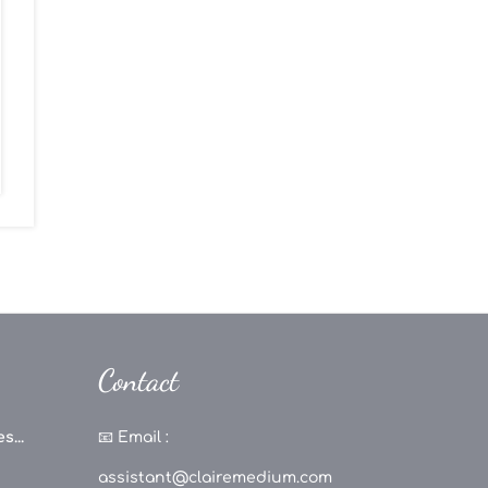
Contact
s...
📧
Email :
assistant@clairemedium.com