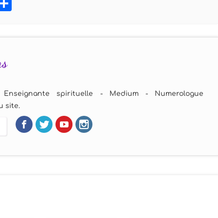
book
tter
Pinterest
Partager
as
 Enseignante spirituelle - Medium - Numerologue
 site.