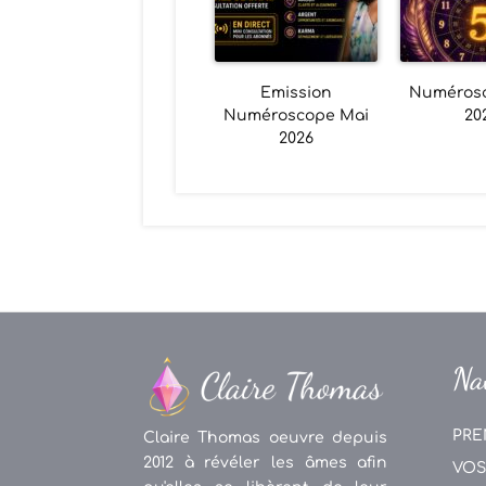
Emission
Numéros
Numéroscope Mai
20
2026
Na
PRE
Claire Thomas oeuvre depuis
2012 à révéler les âmes afin
VOS