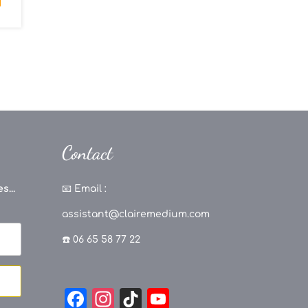
Contact
s...
📧
Email :
assistant@clairemedium.com
☎️ 06 65 58 77 22
F
In
Ti
Y