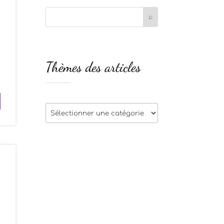
s
Thèmes des articles
e
Thèmes
des
articles