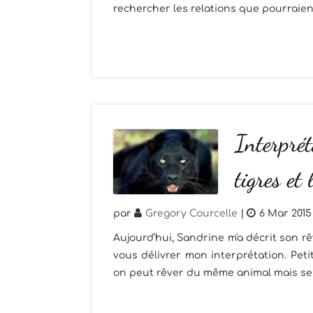
rechercher les relations que pourraient 
Interprét
tigres et
par
Gregory Courcelle
|
6 Mar 2015
Aujourd’hui, Sandrine m'a décrit son r
vous délivrer mon interprétation. Peti
on peut rêver du même animal mais selo