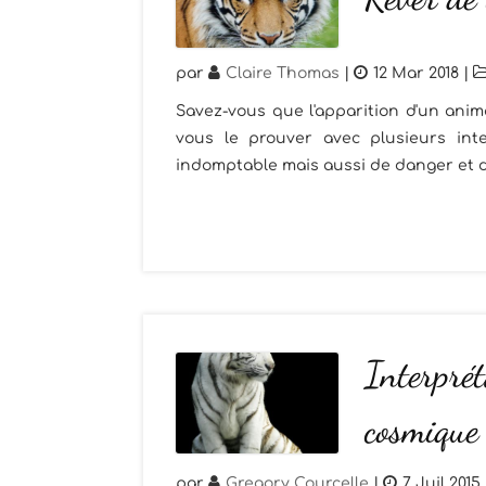
par
Claire Thomas
|
12 Mar 2018
|
Savez-vous que l'apparition d'un anim
vous le prouver avec plusieurs inte
indomptable mais aussi de danger et de f
Interprét
cosmique
par
Gregory Courcelle
|
7 Juil 2015