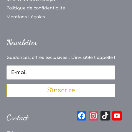
Politique de confidentialité
Mentions Légales
Newsletter
Guidances, offres exclusives... L’invisible t’appelle !
S'inscrire
F
In
Ti
Y
Contact
a
st
k
o