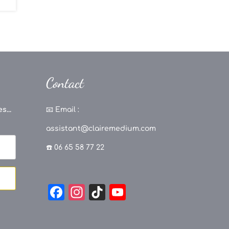
Contact
s...
📧
Email :
assistant@clairemedium.com
☎️ 06 65 58 77 22
F
In
Ti
Y
a
st
k
o
c
a
T
u