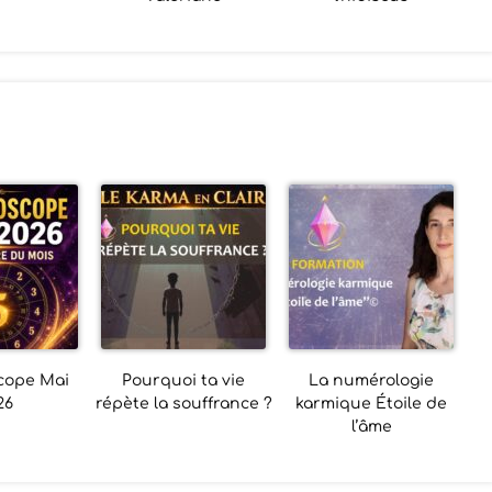
cope Mai
Pourquoi ta vie
La numérologie
26
répète la souffrance ?
karmique Étoile de
l’âme