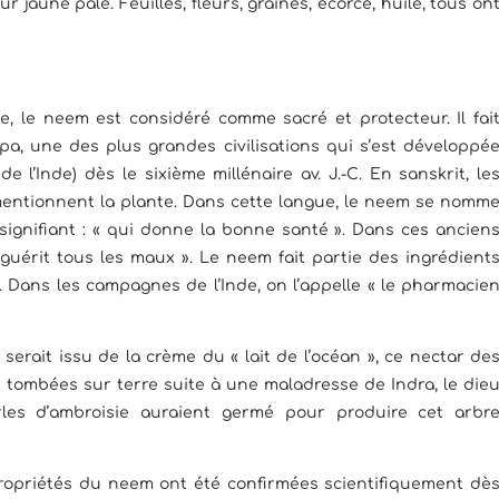
r jaune pâle. Feuilles, fleurs, graines, écorce, huile, tous on
de, le neem est considéré comme sacré et protecteur. Il fai
pa, une des plus grandes civilisations qui s’est développé
e l’Inde) dès le sixième millénaire av. J.-C. En sanskrit, le
, mentionnent la plante. Dans cette langue, le neem se nomm
signifiant : « qui donne la bonne santé ». Dans ces ancien
ui guérit tous les maux ». Le neem fait partie des ingrédient
 Dans les campagnes de l’Inde, on l’appelle « le pharmacie
serait issu de la crème du « lait de l’océan », ce nectar de
 tombées sur terre suite à une maladresse de Indra, le die
les d’ambroisie auraient germé pour produire cet arbr
ropriétés du neem ont été confirmées scientifiquement dè