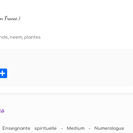
en France
)
'Inde
,
neem
,
plantes
book
tter
Pinterest
Partager
as
 Enseignante spirituelle - Medium - Numerologue