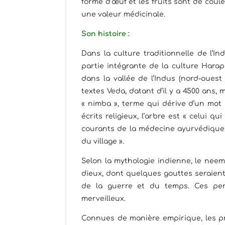
forme d’œuf et les fruits sont de couleu
une valeur médicinale.
Son histoire :
Dans la culture traditionnelle de l’In
partie intégrante de la culture Harap
dans la vallée de l’Indus (nord-ouest d
textes Veda, datant d’il y a 4500 ans
« nimba », terme qui dérive d’un mot 
écrits religieux, l’arbre est « celui q
courants de la médecine ayurvédique.
du village ».
Selon la mythologie indienne, le neem 
dieux, dont quelques gouttes seraient
de la guerre et du temps. Ces per
merveilleux.
Connues de manière empirique, les p