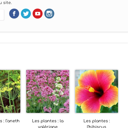
 site.
 : l’aneth
Les plantes : la
Les plantes :
valériane
l’hibiscus