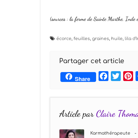
(sources :
la ferme de Sainte Marthe
,
Inde 
écorce
,
feuilles
,
graines
,
huile
,
lila d
Partager cet article
Face
Twi
Share
Article par
Claire Thom
Karmathérapeute -