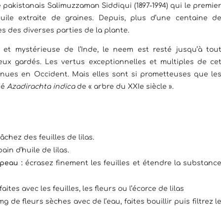
e pakistanais Salimuzzaman Siddiqui (1897-1994) qui le premie
uile extraite de graines. Depuis, plus d’une centaine d
s des diverses parties de la plante.
 et mystérieuse de l’Inde, le neem est resté jusqu’à tou
ux gardés. Les vertus exceptionnelles et multiples de ce
nues en Occident. Mais elles sont si prometteuses que le
ié
Azadirachta indica
de « arbre du XXIe siècle ».
chez des feuilles de lilas.
in d’huile de lilas.
 peau :
écrasez finement les feuilles et étendre la substanc
ites avec les feuilles, les fleurs ou l’écorce de lilas
 de fleurs sèches avec de l’eau, faites bouillir puis filtrez l