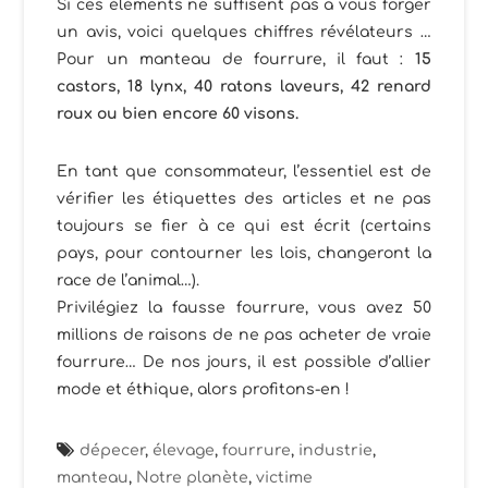
Si ces éléments ne suffisent pas à vous forger
un avis, voici quelques chiffres révélateurs …
Pour un manteau de fourrure, il faut :
15
castors, 18 lynx, 40 ratons laveurs, 42 renard
roux ou bien encore 60 visons.
En tant que consommateur, l’essentiel est de
vérifier les étiquettes des articles et ne pas
toujours se fier à ce qui est écrit (certains
pays, pour contourner les lois, changeront la
race de l’animal…).
Privilégiez la fausse fourrure, vous avez 50
millions de raisons de ne pas acheter de vraie
fourrure… De nos jours, il est possible d’allier
mode et éthique, alors profitons-en !
dépecer
,
élevage
,
fourrure
,
industrie
,
manteau
,
Notre planète
,
victime