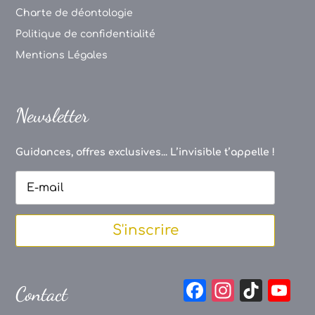
Charte de déontologie
Politique de confidentialité
Mentions Légales
Newsletter
Guidances, offres exclusives... L’invisible t’appelle !
S'inscrire
F
In
Ti
Y
Contact
a
st
k
o